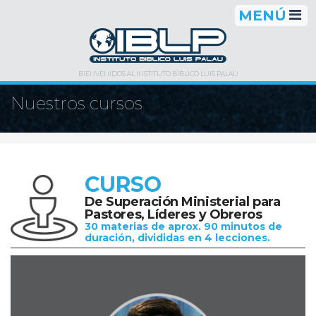
MENÚ
BIENVENIDOS AL INSTITUTO BÍBLICO LUIS PALAU
Nuestros cursos
CURSO
De Superación Ministerial
para
Pastores, Líderes y Obreros
30 materias de aprox. 90 minutos de
duración, divididas en 4 lecciones.