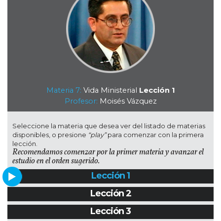
Materia 7:
Vida Ministerial
Lección 1
Profesor:
Moisés Vázquez
Seleccione la materia que desea ver del listado de materias
disponibles, o presione
“play”
para comenzar con la primera
lección.
Recomendamos comenzar por la primer materia y avanzar el
estudio en el orden sugerido.
Lección 1
Lección 2
Lección 3